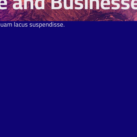
e and Businesse
quam lacus suspendisse.